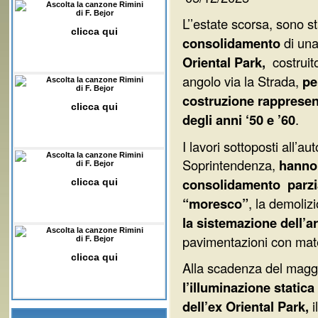
Ascolta la canzone Rimini
di F. Bejor
L’’estate scorsa, sono sta
clicca qui
consolidamento
di una
Oriental Park,
costruit
angolo via la Strada,
pe
Ascolta la canzone Rimini
di F. Bejor
costruzione rappresenta
clicca qui
degli anni ‘50 e ’60
.
I lavori sottoposti all’a
Ascolta la canzone Rimini
Soprintendenza,
hanno 
di F. Bejor
consolidamento parzia
clicca qui
“moresco”
, la demoliz
la sistemazione dell’ar
Ascolta la canzone Rimini
pavimentazioni con mate
di F. Bejor
clicca qui
Alla scadenza del magg
l’illuminazione statica
dell’ex Oriental Park,
i