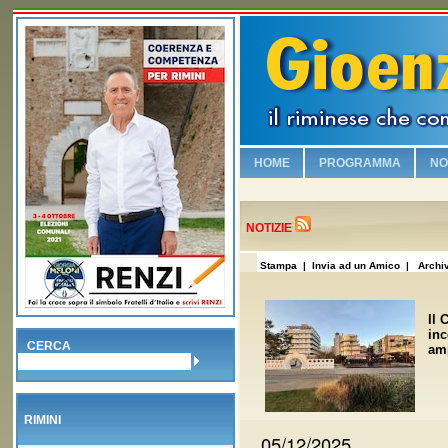
HOME
PROGRAMMA
NO
Chi è Gioenzo Renzi
Vogliamo sicurezza e leg
NOTIZIE
Riqualifichiamo il lungo
Stampa
| Invia ad un Amico |
Archiv
Viabilità e vivibilità!
Sosteniamo i commercia
Il 
inc
Salvaguardiamo la nostr
CERCA
amp
No alla Moschea nel Bo
Piscina olimpionica e nu
RIMINI
Valorizziamo la famiglia
05/12/2025