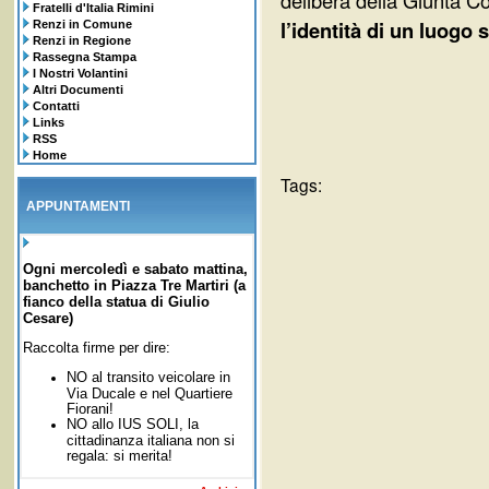
delibera della Giunta 
Fratelli d'Italia Rimini
l’identità di un luogo
Renzi in Comune
Renzi in Regione
Rassegna Stampa
I Nostri Volantini
Altri Documenti
Contatti
Links
RSS
Home
Tags:
APPUNTAMENTI
Ogni mercoledì e sabato mattina,
banchetto in Piazza Tre Martiri (a
fianco della statua di Giulio
Cesare)
Raccolta firme per dire:
NO al transito veicolare in
Via Ducale e nel Quartiere
Fiorani!
NO allo IUS SOLI,
la
cittadinanza italiana non si
regala: si merita!