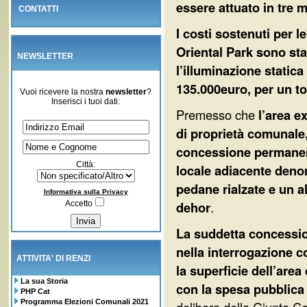
essere attuato in tre 
CONTATTI
I costi sostenuti per l
Oriental Park sono sta
NEWSLETTER
l’illuminazione statica
135.000euro, per un to
Vuoi ricevere la nostra
newsletter
?
Inserisci i tuoi dati:
Premesso che
l’area e
di proprietà comunale,
concessione permanente
Città:
locale adiacente denom
pedane rialzate e un al
Informativa sulla Privacy
dehor
.
Accetto
La suddetta concessi
nella interrogazione c
ATTIVITA' DI RENZI
la superficie dell’area
La sua Storia
con la spesa pubblic
PHP Cat
Programma Elezioni Comunali 2021