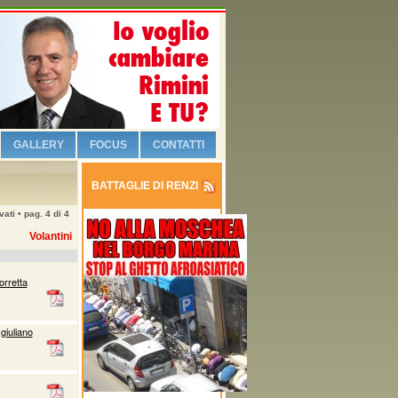
GALLERY
FOCUS
CONTATTI
BATTAGLIE DI RENZI
ati • pag. 4 di 4
Volantini
orretta
giuliano