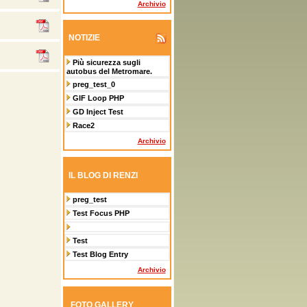
Archivio
NOTIZIE
Più sicurezza sugli
autobus del Metromare.
preg_test_0
GIF Loop PHP
GD Inject Test
Race2
Archivio
IL BLOG DI RENZI
preg_test
Test Focus PHP
Test
Test Blog Entry
Archivio
FOTO GALLERY