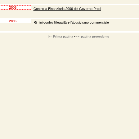
2006
Contro la Finanziaria 2006 del Governo Prodi
2005
Rimini contro l'illegalità e l'abusivismo commerciale
-
|<- Prima pagina
<< pagina precedente