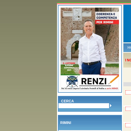
H
I N
CERCA
RIMINI