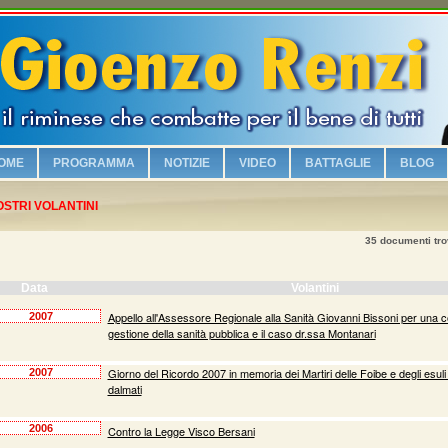
OME
PROGRAMMA
NOTIZIE
VIDEO
BATTAGLIE
BLOG
Chi è Gioenzo Renzi
OSTRI VOLANTINI
Vogliamo sicurezza e legalità!
35 documenti trov
Riqualifichiamo il lungomare con i parcheggi e la zona turistica!
Viabilità e vivibilità!
Data
Volantini
Sosteniamo i commercianti riminesi!
Appello all'Assessore Regionale alla Sanità Giovanni Bissoni per una c
2007
gestione della sanità pubblica e il caso dr.ssa Montanari
Salvaguardiamo la nostra identità culturale!
Giorno del Ricordo 2007 in memoria dei Martiri delle Foibe e degli esuli 
2007
No alla Moschea nel Borgo Marina!
dalmati
Piscina olimpionica e nuovi impianti sportivi!
2006
Contro la Legge Visco Bersani
Valorizziamo la famiglia!