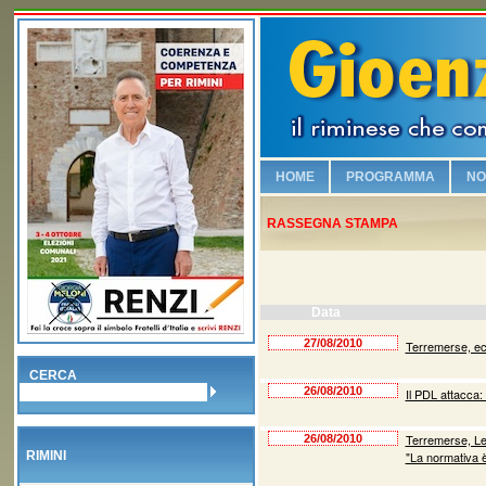
HOME
PROGRAMMA
NO
Chi è Gioenzo Renzi
RASSEGNA STAMPA
Vogliamo sicurezza e leg
Riqualifichiamo il lungo
Viabilità e vivibilità!
Data
Sosteniamo i commercia
27/08/2010
Terremerse, ecco
Salvaguardiamo la nostr
CERCA
26/08/2010
Il PDL attacca:
No alla Moschea nel Bo
Piscina olimpionica e nu
Terremerse, Le
26/08/2010
RIMINI
"La normativa è
Valorizziamo la famiglia